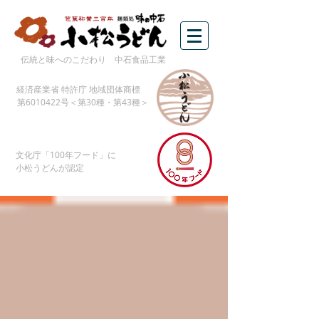
伝統と味へのこだわり 中石食品工業
経済産業省 特許庁 地域団体商標
第6010422号＜第30種・第43種＞
​文化庁「100年フード」に
​小松うどんが認定